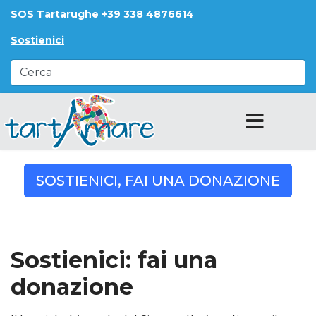
SOS Tartarughe +39 338 4876614
Sostienici
SOSTIENICI, FAI UNA DONAZIONE
Sostienici: fai una
donazione