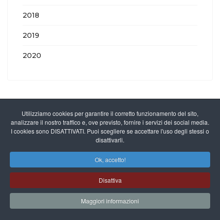
2018
2019
2020
Utilizziamo cookies per garantire il corretto funzionamento del sito,
analizzare il nostro traffico e, ove previsto, fornire i servizi dei social media.
I cookies sono DISATTIVATI. Puoi scegliere se accettare l'uso degli stessi o
Contenuti del Sito
disattivarli.
Ok, accetto!
Chi Siamo
Disattiva
Le Tartarughe
Maggiori informazioni
Attività
News